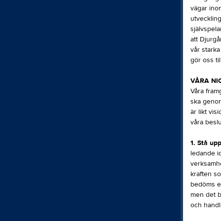
vägar inom
utvecklin
självspela
att Djurgå
vår starka
gör oss ti
VÅRA NI
Våra fram
ska genom
är likt vi
våra beslu
1. Stå upp
ledande id
verksamhet
kraften so
bedöms eft
men det be
och handl