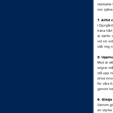
starkaste 
oss själva
7. Alltid v
I Djurgård
träna hårt
är därför 
vid sin s
står mig n
8. Uppmu
Mod är att
segrar mås
stå upp nä
driva inno
för våra f
genom hela
9. Glädje
Genom gläd
en styrka 