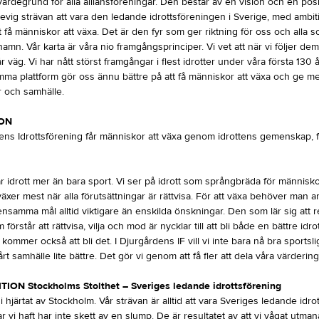
ärdegrund för alla alliansföreningar. Den består av en vision och en pos
 evig strävan att vara den ledande idrottsföreningen i Sverige, med ambit
t få människor att växa. Det är den fyr som ger riktning för oss och alla s
amn. Vår karta är våra nio framgångsprinciper. Vi vet att när vi följer dem,
år väg. Vi har nått störst framgångar i flest idrotter under våra första 130 å
 plattform gör oss ännu bättre på att få människor att växa och ge mer t
 och samhälle.
ION
dens Idrottsförening får människor att växa genom idrottens gemenskap, f
r idrott mer än bara sport. Vi ser på idrott som språngbräda för människor.
växer mest när alla förutsättningar är rättvisa. För att växa behöver man a
nsamma mål alltid viktigare än enskilda önskningar. Den som lär sig att 
 förstår att rättvisa, vilja och mod är nycklar till att bli både en bättre idr
kommer också att bli det. I Djurgårdens IF vill vi inte bara nå bra sportslig
vårt samhälle lite bättre. Det gör vi genom att få fler att dela våra värdering
ION Stockholms Stolthet – Sveriges ledande idrottsförening
i hjärtat av Stockholm. Vår strävan är alltid att vara Sveriges ledande idro
 vi haft har inte skett av en slump. De är resultatet av att vi vågat utmana