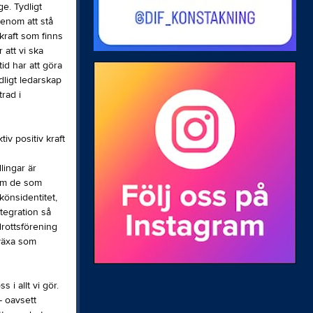
e. Tydligt
genom att stå
kraft som finns
 att vi ska
tid har att göra
dligt ledarskap
trad i
tiv positiv kraft
lingar är
 om de som
 könsidentitet,
ntegration så
drottsförening
 växa som
 i allt vi gör.
- oavsett