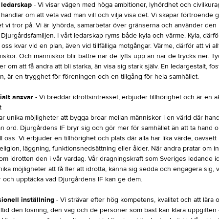
t ledarskap
- Vi visar vägen med höga ambitioner, lyhördhet och civilkurag
handlar om att veta vad man vill och vilja visa det. Vi skapar förtroende 
t vi tror på. Vi är lyhörda, samarbetar över gränserna och använder den 
Djurgårdsfamiljen. I vårt ledarskap ryms både kyla och värme. Kyla, därför
 oss kvar vid en plan, även vid tillfälliga motgångar. Värme, därför att vi all
kor. Och människor blir bättre när de lyfts upp än när de trycks ner. Ty
r om att få andra att bli starka, än visa sig stark själv. En ledargestalt, fos
, är en trygghet för föreningen och en tillgång för hela samhället.
ialt ansvar
- Vi breddar idrottsintresset, erbjuder tillhörighet och är en ak
t
ar unika möjligheter att bygga broar mellan människor i en värld där hand
än ord. Djurgårdens IF bryr sig och gör mer för samhället än att ta hand
l oss. Vi erbjuder en tillhörighet och plats där alla har lika värde, oavsett
 religion, läggning, funktionsnedsättning eller ålder. När andra pratar om i
nom idrotten den i vår vardag. Vår dragningskraft som Sveriges ledande i
ika möjligheter att få fler att idrotta, känna sig sedda och engagera sig,
 och upptäcka vad Djurgårdens IF kan ge dem.
ionell inställning
- Vi strävar efter hög kompetens, kvalitet och att lära oss
alltid den lösning, den väg och de personer som bäst kan klara uppgiften 