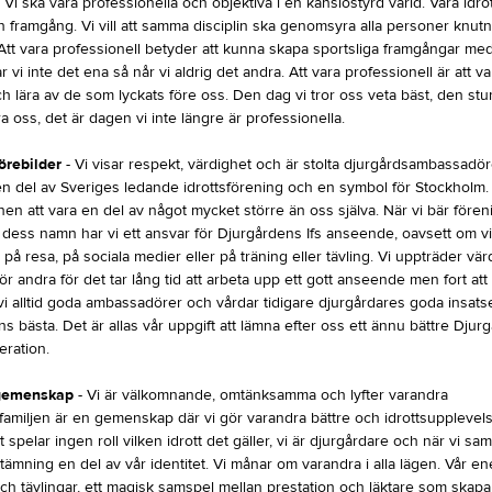
Vi ska vara professionella och objektiva i en känslostyrd värld. Våra idro
in framgång. Vi vill att samma disciplin ska genomsyra alla personer knutna 
 Att vara professionell betyder att kunna skapa sportsliga framgångar me
r vi inte det ena så når vi aldrig det andra. Att vara professionell är att v
h lära av de som lyckats före oss. Den dag vi tror oss veta bäst, den stu
ära oss, det är dagen vi inte längre är professionella.
örebilder
- Vi visar respekt, värdighet och är stolta djurgårdsambassadör
 en del av Sveriges ledande idrottsförening och en symbol för Stockholm.
en att vara en del av något mycket större än oss själva. När vi bär före
i dess namn har vi ett ansvar för Djurgårdens Ifs anseende, oavsett om vi
 på resa, på sociala medier eller på träning eller tävling. Vi uppträder vär
r andra för det tar lång tid att arbeta upp ett gott anseende men fort att 
vi alltid goda ambassadörer och vårdar tidigare djurgårdares goda insatse
s bästa. Det är allas vår uppgift att lämna efter oss ett ännu bättre Djurgå
eration.
gemenskap
- Vi är välkomnande, omtänksamma och lyfter varandra
amiljen är en gemenskap där vi gör varandra bättre och idrottsupplevelse
t spelar ingen roll vilken idrott det gäller, vi är djurgårdare och när vi sam
ämning en del av vår identitet. Vi månar om varandra i alla lägen. Vår e
ch tävlingar, ett magisk samspel mellan prestation och läktare som skapa