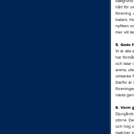
bakgrund. 
hårt för s
förening.
balans. Ha
nyfiken oc
mer vill l
5. Goda f
Vi är alla
har förmån
och talar 
arena, ute
omtanke fö
Därför är 
föreningen
nästa gen
6. Varm 
Djurgårdsf
större. De
och hög st
matcher o