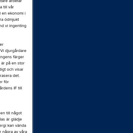
ttare arbetar
till vår
d en ekonomi i
ara ödmjukt
nd vi ingenting
er
 Vi djurgårdare
ningens färger
 är på en stor
digt och visar
rasera det.
r för
rdens IF till
n till något
las är glädje
nergi kan vända
r några av våra