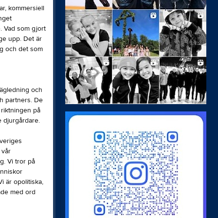
ar, kommersiell
nget
te. Vad som gjort
 ge upp. Det är
ing och det som
vägledning och
h partners. De
 riktningen på
je djurgårdare.
Sveriges
 vår
. Vi tror på
änniskor
i är opolitiska,
 både med ord