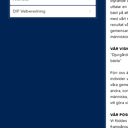
styrande v
uttalar en
DIF Valberedning
bäst på at
med vårt n
resultat v
gemensamma
människor
VÅR VIS
’’Djurgår
bästa’’
Förr oss ä
individer 
våra geme
andra, som
människa, 
vill göra 
VÅR POSIT
Vi föddes 
framgångar