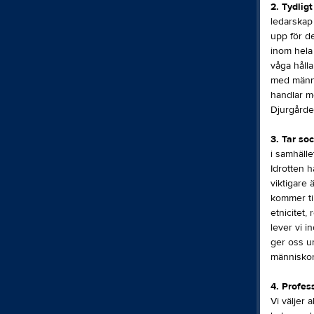
2. Tydlig
ledarskap 
upp för de
inom hela 
våga hålla
med männis
handlar me
Djurgården
3. Tar soc
i samhälle
Idrotten h
viktigare 
kommer til
etnicitet,
lever vi i
ger oss un
människor
4. Profess
Vi väljer 