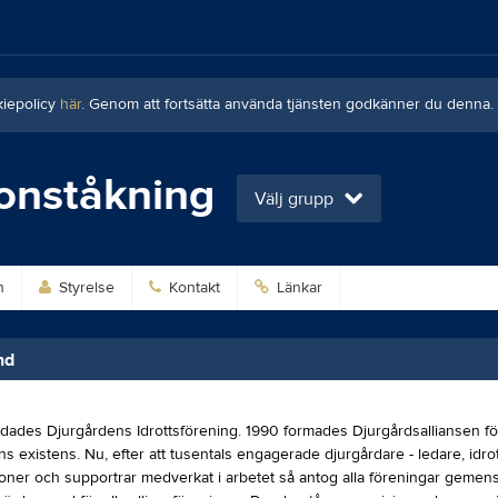
kiepolicy
här
. Genom att fortsätta använda tjänsten godkänner du denna.
onståkning
Välj grupp
n
Styrelse
Kontakt
Länkar
nd
ldades Djurgårdens Idrottsförening. 1990 formades Djurgårdsalliansen för
s existens. Nu, efter att tusentals engagerade djurgårdare - ledare, idrott
ioner och supportrar medverkat i arbetet så antog alla föreningar gemen