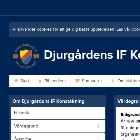
Vi använder cookies för att ge dig bästa upplevelsen. Läs vår coo
Djurgårdens IF K
Start
Bli medlem
Sponsorer
Om klubbe
Om Djurgårdens IF Konståkning
Värdegru
Historik
Bakgrund
År 1891 bi
Värdegrund
föreningen
organisat
Årsmöte