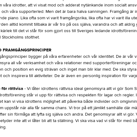
 våra idrotter, att vi visat mod och adderat nytänkande inom socialt ansv
g och våra supporterled. Men det är bara halva sanningen. Framgång är i
nde piano. Lika ofta som vi varit framgångsrika, lika ofta har vi varit illa u
rden alltid kommit tillbaka är vår tro på oss själva, varandra och att aldrig
 kärlek till det vi står för som gjort oss till Sveriges ledande idrottsfören
ll Stockholms stolthet.
O FRAMGÅNGSPRINCIPER
gångsprinciper bygger på våra erfarenheter och vår identitet. De är vår 
syra all vår verksamhet och våra relationer med supporterföreningar oc
sion och position en evig strävan och inget man blir klar med. De ska styra
t och inspirera till aktiviteter. De är även en personlig inspiration för var
 för rättvisa
- Vi låter idrottens rättvisa ideal genomsyra allt vi gör Som 
rottsförening står vi upp för rättvisa och respekten för lagar och regler. I
 kan vi visa idrottens möjlighet att påverka både individer och omgivning
m uppstår när alla får samma chans. Vi tror på ett jämlikt samhälle där m
er sin förmåga att lyfta sig själva och andra. Det genomsyrar allt vi gör. V
tyder inte att vi låter bli att ta ställning. Vi ska visa vad vi står för med
ing.