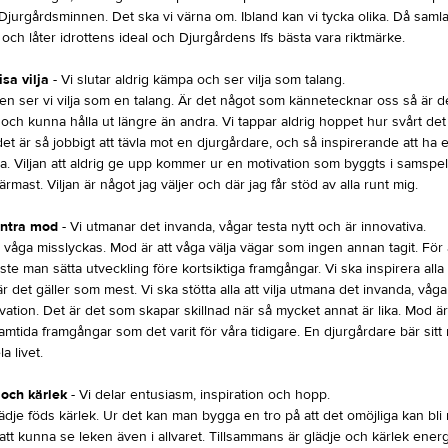
Djurgårdsminnen. Det ska vi värna om. Ibland kan vi tycka olika. Då samla
 och låter idrottens ideal och Djurgårdens Ifs bästa vara riktmärke.
isa vilja
- Vi slutar aldrig kämpa och ser vilja som talang.
en ser vi vilja som en talang. Är det något som kännetecknar oss så är det 
 och kunna hålla ut längre än andra. Vi tappar aldrig hoppet hur svårt det
det är så jobbigt att tävla mot en djurgårdare, och så inspirerande att ha
ida. Viljan att aldrig ge upp kommer ur en motivation som byggts i samsp
ärmast. Viljan är något jag väljer och där jag får stöd av alla runt mig.
ntra mod
- Vi utmanar det invanda, vågar testa nytt och är innovativa.
 våga misslyckas. Mod är att våga välja vägar som ingen annan tagit. För 
te man sätta utveckling före kortsiktiga framgångar. Vi ska inspirera alla
r det gäller som mest. Vi ska stötta alla att vilja utmana det invanda, våg
vation. Det är det som skapar skillnad när så mycket annat är lika. Mod ä
ramtida framgångar som det varit för våra tidigare. En djurgårdare bär sit
 livet.
 och kärlek
- Vi delar entusiasm, inspiration och hopp.
je föds kärlek. Ur det kan man bygga en tro på att det omöjliga kan bli m
att kunna se leken även i allvaret. Tillsammans är glädje och kärlek energi