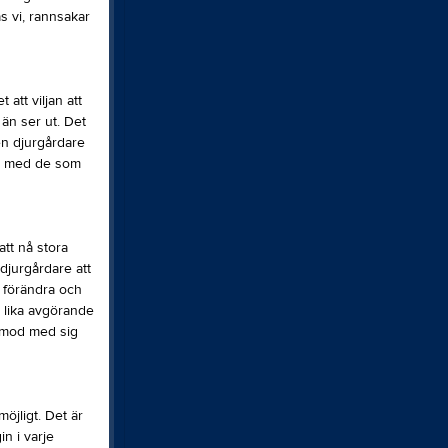
s vi, rannsakar
att viljan att
 än ser ut. Det
 en djurgårdare
el med de som
att nå stora
 djurgårdare att
a förändra och
r lika avgörande
t mod med sig
öjligt. Det är
n i varje