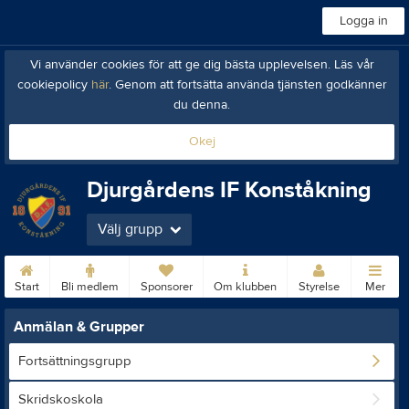
Logga in
Vi använder cookies för att ge dig bästa upplevelsen. Läs vår
cookiepolicy
här
. Genom att fortsätta använda tjänsten godkänner
du denna.
Okej
Djurgårdens IF Konståkning
Välj grupp
Start
Bli medlem
Sponsorer
Om klubben
Styrelse
Mer
Anmälan & Grupper
Fortsättningsgrupp
Skridskoskola